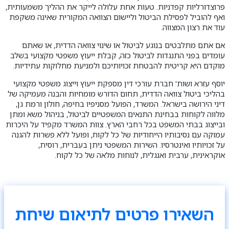
פרוצדורליות קפדניות. טעות אחת עלולה לייקר את ההליך משמעותית,
ואף להוביל לפסילת הביטול וליישום הצוואה המקורית שאינה משקפת
עוד את רצון המצווה.
אם אתם מתלבטים בנוגע לביטול או שינוי צוואה הדדית, או שאתם
עומדים בפני התנגדות לביטול כזה, קבלת ייעוץ משפטי מקצועי בשלב
מוקדם היא קריטית להבטחת זכויותיכם ולמניעת מחלוקות עתידיות.
יוסף עזרא ושות' חברת עורכי דין מספקת ייעוץ וייצוג משפטי מקצועי
בהליכי ביטול צוואה הדדית, תחום הדורש מומחיות והבנה מעמיקה של
דיני הירושה בישראל. המשרד, הפועל מסניפיו בחיפה, חולון ורמת גן,
מלווה לקוחות בבחינת התנאים המשפטיים לביטול, בניהול משא ומתן
ובייצוג בבתי המשפט בכל רחבי הארץ. צוות המשרד מקפיד על היכרות
עמוקה עם נסיבותיו הייחודיות של כל לקוח, ופועל ללא פשרות להגנה
על זכויותיו ואינטרסיו. השירות המשפטי ניתן בעברית, רוסית,
אוקראינית, ערבית ואנגלית, לנוחות מלאה של כל לקוח.
השאירו פרטים לתיאום שיחת