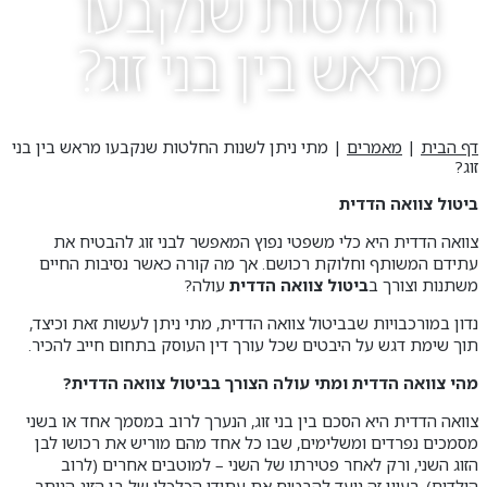
החלטות שנקבעו
מראש בין בני זוג?
דף הבית
|
מאמרים
|
מתי ניתן לשנות החלטות שנקבעו מראש בין בני
זוג?
ביטול צוואה הדדית
צוואה הדדית היא כלי משפטי נפוץ המאפשר לבני זוג להבטיח את
עתידם המשותף וחלוקת רכושם. אך מה קורה כאשר נסיבות החיים
משתנות וצורך ב
ביטול צוואה הדדית
עולה?
נדון במורכבויות שבביטול צוואה הדדית, מתי ניתן לעשות זאת וכיצד,
תוך שימת דגש על היבטים שכל עורך דין העוסק בתחום חייב להכיר.
מהי צוואה הדדית ומתי עולה הצורך בביטול צוואה הדדית?
צוואה הדדית היא הסכם בין בני זוג, הנערך לרוב במסמך אחד או בשני
מסמכים נפרדים ומשלימים, שבו כל אחד מהם מוריש את רכושו לבן
הזוג השני, ורק לאחר פטירתו של השני – למוטבים אחרים (לרוב
הילדים). רעיון זה נועד להבטיח את עתידו הכלכלי של בן הזוג הנותר