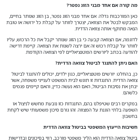
מה קורה אם אחד מבני הזוג נפטר?
כאן המורכבות גדלה. אם אחד מבני הזוג נפטר, בן הזוג שנותר בחיים,
המבקש לבטל את הצוואה, יצטרך לוותר על קבלת כל ירושה או טובת
הנאה מתוקף אותה צוואה הדדית.
לדוגמה, אם הצוואה קבעה כי בן הזוג שנותר יקבל את כל הרכוש, עליו
לוותר על קבלת רכוש זה אם ירצה לשנות את הצוואה. קיימת דרישה
להודעה בכתב ליורשים הפוטנציאליים לפי הצוואה הקודמת.
האם ניתן להתנגד לביטול צוואה הדדית?
כן, בהחלט. יורשים פוטנציאליים, כגון ילדים, יכולים להתנגד לביטול
צוואה הדדית. התנגדות זו תוגש לבית המשפט לענייני משפחה, אשר
יבחן את נסיבות הביטול, האם הוא נעשה כדין, והאם קיימים פגמים
כלשהם.
במקרים רבים שטיפלנו בהם, התנגדות כזו נובעת מחשש לניצול או
השפעה בלתי הוגנת על המצווה. זהו גורם סיכון משמעותי שיש לקחת
בחשבון.
חשיבות הייעוץ המשפטי בביטול צוואה הדדית
ביטול צוואה הדדית הוא הליך משפטי מורכב, רווי בסיכונים ובדרישות