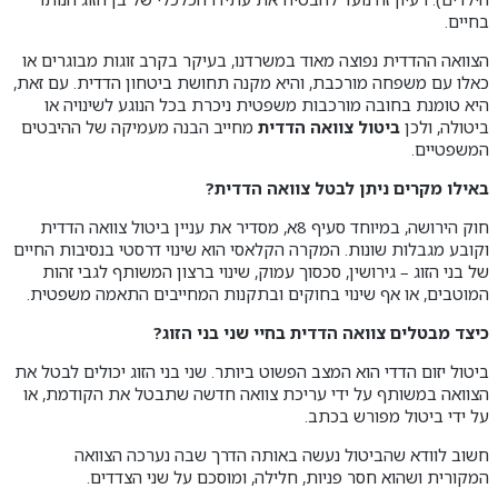
בחיים.
הצוואה ההדדית נפוצה מאוד במשרדנו, בעיקר בקרב זוגות מבוגרים או
כאלו עם משפחה מורכבת, והיא מקנה תחושת ביטחון הדדית. עם זאת,
היא טומנת בחובה מורכבות משפטית ניכרת בכל הנוגע לשינויה או
ביטולה, ולכן
ביטול צוואה הדדית
מחייב הבנה מעמיקה של ההיבטים
המשפטיים.
באילו מקרים ניתן לבטל צוואה הדדית?
חוק הירושה, במיוחד סעיף 8א, מסדיר את עניין ביטול צוואה הדדית
וקובע מגבלות שונות. המקרה הקלאסי הוא שינוי דרסטי בנסיבות החיים
של בני הזוג – גירושין, סכסוך עמוק, שינוי ברצון המשותף לגבי זהות
המוטבים, או אף שינוי בחוקים ובתקנות המחייבים התאמה משפטית.
כיצד מבטלים צוואה הדדית בחיי שני בני הזוג?
ביטול יזום הדדי הוא המצב הפשוט ביותר. שני בני הזוג יכולים לבטל את
הצוואה במשותף על ידי עריכת צוואה חדשה שתבטל את הקודמת, או
על ידי ביטול מפורש בכתב.
חשוב לוודא שהביטול נעשה באותה הדרך שבה נערכה הצוואה
המקורית ושהוא חסר פניות, חלילה, ומוסכם על שני הצדדים.