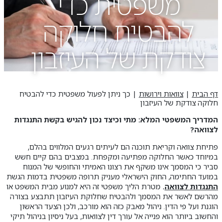
משפטית כדי
להבטיח חלוקה
צודקת של העיזבון
דף הבית
|
צוואות וירושות
|
כך ניתן לפעול משפטית כדי להבטיח
חלוקה צודקת של העיזבון
המדריך המשפטי המלא: מתי וכיצד נכון להגיש בקשת התנגדות
לצוואה
?
פתיחת צוואה וקריאת תוכנה הם לעיתים רגעים המלווים בהלם,
במיוחד כאשר החלוקה מפתיעה ומקפחת. במצבים בהם קיים חשש
סביר כי המסמך אינו משקף את רצונו האמיתי והחופשי של המנוח
במועד החתימה, החוק הישראלי מעניק תרופה משפטית בדמות הגשת
התנגדות לצוואה
.
מטרת הליך משפטי זה היא למנוע מבית המשפט או
מהרשם לאשר את המסמך ולהבטיח שחלוקת העיזבון תתבצע בצורה
הוגנת ועל פי הדין. ניהול מאבק כזה הוא מורכב, ולכן הצעד הראשון
והחשוב ביותר הוא פנייה אל עורך דין לצוואות, בעל ניסיון בניהול תיקי