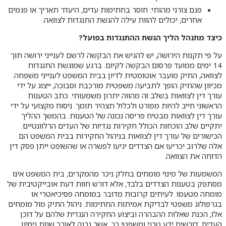
פגם צורני מהותי: חוסר בחתימות עדים, היעדר תאריך או פגמים
אחרים, יכולים להוות עילה להגשת התנגדות לצוואה.
כיצד מתנהל הליך הגשת ההתנגדות בפועל?
על פי תקנות הירושה, יש להגיש את הבקשה לרשם לענייני ירושה תוך
14 ימים ממועד פרסום הבקשה לקיום. ברגע שמוגשת התנגדות
לצוואה, התיק מועבר אוטומטית לדיון בבית המשפט לענייני משפחה.
מכיוון שהתיק הופך לתביעה משפטית מורכבת וסבוכה, ייצוג על ידי
עורך דין לצוואות בשלב זה מהווה יתרון משמעותי. כתב הטענות
הראשוני חייב להיות מפורט ולכלול תצהיר תומך. ניסוח מקצועי על ידי
עורך דין לצוואות מבטיח פריסה נכונה של הטענות. בהמשך ההליך
יתקיים שלב הוכחות הכולל חקירות נגדיות של העדים הרלוונטיים.
הכישורים של עורך דין לצוואות בניהול החקירות בבית המשפט הם
אלה שלרוב יכריעו אם הצדדים יגיעו לפשרה או שהשופט ייתן פסק דין
הדוחה את הצוואה.
המשמעות של מינוי מומחים בחלק ניכר מהמקרים, בית המשפט אינו
מסתפק בטענות הצדדים בלבד, אלא דורש חוות דעת אובייקטיבית של
מומחה מטעמו. לעיתים קרובות מדובר במומחה פסיכיאטרי או
בגרפולוג משפטי לבדיקת אמיתות החתימות. ניהול התיק מול מומחים
אלו, הכנת שאלות ההבהרה וביצוע החקירה הנגדית שלהם על דוכן
העדים, דורשים ידע טכני ומשפטי רב, אשר נבנה לאורך שנות ניסיון