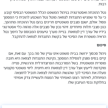
רבות.
נטל ההוכחה ואסטרטגיה בניהול המשפט הכלל המשפטי הבסיסי קובע
כי על מי שמגיש התנגדות לצוואה מוטל נטל השכנוע להוכיח כי המסמך
פסול. אולם, ישנם מצבים משפטיים חריגים בהם נטל ההוכחה מתהפך,
כגון מצבי תלות מיוחדים. זיהוי נכון של מצבים אלה מהווה כלי אסטרטגי
בידיו של עורך דין לצוואות. בניית מערך טיעונים המבוסס על היפוך נטל
הראיה משפרת את הסיכוי של בקשת התנגדות לצוואה להתקבל.
סיכום
ניהול סכסוך ירושה בבית משפט אינו עניין של מה בכך. עם זאת, אם
קיים בסיס מוצק לפסילת המסמך, נקיטת התנגדות לצוואה היא חובה
מוסרית ומשפטית. בשל המורכבות הפרוצדורלית והרגשית, פנייה
מוקדמת לייעוץ אצל עורך דין לצוואות היא חיונית. ליווי משפטי מקצועי
מעלה את הסיכוי לכך שהגשת התנגדות לצוואה תוביל לתוצאה
המיוחלת, לאיתור רצונו האמיתי של המנוח ולעשיית צדק אמיתי
בחלוקת נכסי העיזבון שלו.