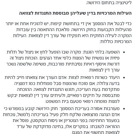
ליטיגציה בתחום הירושה.
העילות המרכזיות בדין שעליהן מבוססת התנגדות לצוואה
כדי לבטל את המסמך אין די בתחושת קיפוח; יש להוכיח אחת או יותר
מהעילות הקבועות בחוק הירושה. מלאכת ההתאמה בין עובדות
המקרה לעילה החוקית היא תפקידו של עורך דין לצוואות. העילות
המרכזיות כוללות:
השפעה בלתי הוגנת: מקרה שבו הופעל לחץ או ניצול של תלות
פיזית או נפשית של המנוח כלפי אחד הנהנים. הוכחת ניצול זה
דורשת איסוף ראיות נסיבתיות מורכבות, משימה שלשמה נשכר
עורך דין לצוואות.
היעדר כשרות רפואית לצוות: אדם העורך את צוואתו חייב להיות
בדעה צלולה. אם מוכח שהמנוח סבל ממחלות כמו דמנציה
מתקדמת בעת העריכה, תוגש התנגדות לצוואה. ההוכחה
מתבססת על תיקים רפואיים, ולעיתים עורך דין לצוואות יבקש
למנות מומחה רפואי מטעם בית המשפט.
מעורבות אסורה בעריכת המסמך: חוק הירושה קובע במפורש כי
אדם הנהנה מהצוואה שלקח חלק פעיל בעריכתה (למשל, נוכחות
במעמד החתימה בפני הנוטריון או ניסוח הטקסט), פוסל את
ההוראה לטובתו. במקרים אלו, בחינה מדוקדקת של עו"ד
לצוואות תחשוף את הפגם.