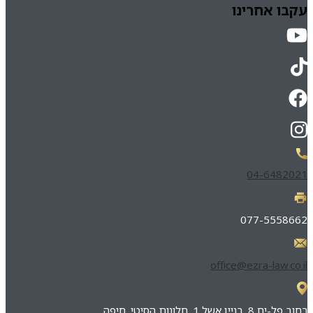
עקבו אחרינו
04-6482021
077-5558662
office@ezra-law.co.il
רחוב פל-ים 8, בניין אשל 1, חלונות הסיטי, חיפה