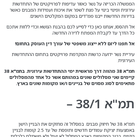
הממשלה הכריזה על נשר כאזור עדיפות לפרויקטים של התחדשות
עירונית ופינוי בינוי על מנת לשפר את איכות ועמידות המבנים כאשר
בדירות החדשות ייבנו ממ"דים במקום המקלטים הישנים.
אל תהססו, אנחנו כאן כדי לסייע לכם בהבנת הנושא וכדי ללוות אתכם
כל הדרך עד לקבלת המפתח לדירה החדשה.
אל תפנו ליזם ללא ייצוג משפטי של עורך דין העוסק בתחום!
עיריית נשר ידועה כרשות המקדמת פרויקטים בתחום ההתחדשות
העירונית.
תמ"א 38 מהווה דרך מראשית ימי ההתחדשות עירונית. בתמ"א 38
קיימים שני מסלולים שונים במהותם אשר כל אחד מהמסלולים
מתאימים לסוג מסוים של בניינים ו/או מקומות שונים בארץ.
תמ"א 38/1 –
תמ"א 38 של חיזוק מבנים. במסלול זה מחזקים את הבניין הישן
באמצעות יציקת עמודים חדשים ותופסת של עד 2.5 קומות לבניין
הקיים. ברוב המקומות בארץ המסלול לא יעיל ולא משתלם כלכלית