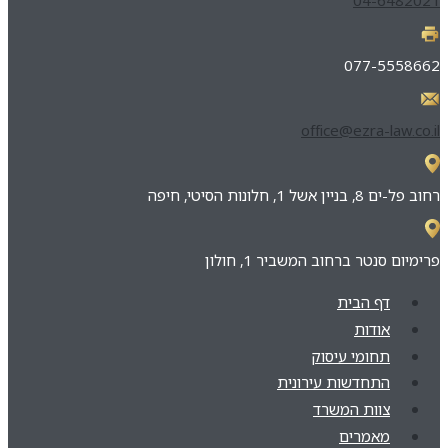
077-5558662
office@ezra-law.co.il
רחוב פל-ים 8, בניין אשל 1, חלונות הסיטי, חיפה
פרימיום סנטר ברחוב המשביר 1, חולון
דף הבית
אודות
תחומי עיסוק
התחדשות עירונית
צוות המשרד
מאמרים